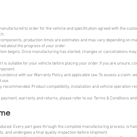
ufactured to order for the vehicle and specification agreed with the custo
ch.
t components, production times are estimates and may vary depending on ma
rmed about the progress of your order.
ction begins. Once manufacturing has started, changes or cancellations may 
t is suitable for your vehicle before placing your order. If you are unsure, c
mponent.
cordance with our Warranty Policy and applicable law. To assess a claim, 
d use.
gly recommended. Product compatibility, installation and vehicle operation rem
g, payment, warranty and returns, please refer to our Terms & Conditions and
ime
uced. Every part goes through the complete manufacturing process, is ha
s, and undergoes a final quality inspection before shipment.