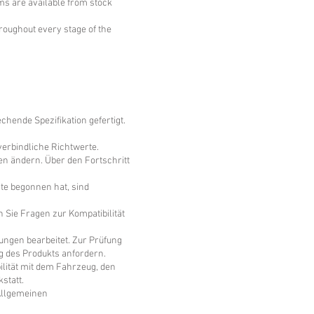
ms are available from stock
roughout every stage of the
ende Spezifikation gefertigt.
erbindliche Richtwerte.
n ändern. Über den Fortschritt
nte begonnen hat, sind
n Sie Fragen zur Kompatibilität
gen bearbeitet. Zur Prüfung
 des Produkts anfordern.
ilität mit dem Fahrzeug, den
statt.
 Allgemeinen