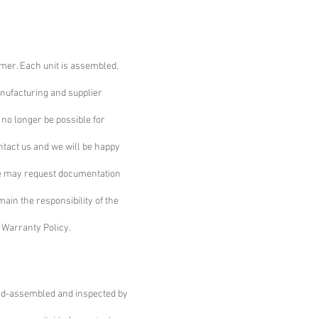
mer. Each unit is assembled,
nufacturing and supplier
no longer be possible for
ontact us and we will be happy
we may request documentation
ain the responsibility of the
 Warranty Policy.
nd-assembled and inspected by