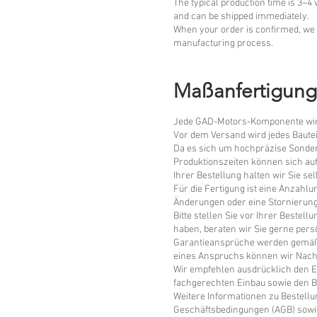
The typical production time is 3–
and can be shipped immediately.
When your order is confirmed, we 
manufacturing process.
Maßanfertigung
Jede GAD-Motors-Komponente wird 
Vor dem Versand wird jedes Bauteil
Da es sich um hochpräzise Sondera
Produktionszeiten können sich au
Ihrer Bestellung halten wir Sie s
Für die Fertigung ist eine Anzahlu
Änderungen oder eine Stornierung 
Bitte stellen Sie vor Ihrer Bestell
haben, beraten wir Sie gerne pers
Garantieansprüche werden gemäß 
eines Anspruchs können wir Nach
Wir empfehlen ausdrücklich den Ei
fachgerechten Einbau sowie den B
Weitere Informationen zu Bestellu
Geschäftsbedingungen (AGB) sowi