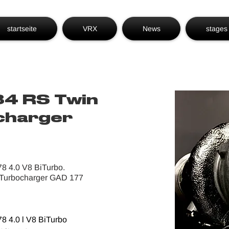
startseite
VRX
News
stages
84 RS Twin
charger
8 4.0 V8 BiTurbo.
 Turbocharger GAD 177 
 4.0 l V8 BiTurbo