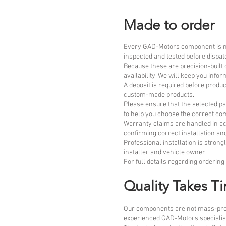
Made to order
Every GAD-Motors component is man
inspected and tested before dispat
Because these are precision-buil
availability. We will keep you info
A deposit is required before produ
custom-made products.
Please ensure that the selected par
to help you choose the correct co
Warranty claims are handled in ac
confirming correct installation an
Professional installation is stron
installer and vehicle owner.
For full details regarding orderin
Quality Takes T
Our components are not mass-prod
experienced GAD-Motors specialist