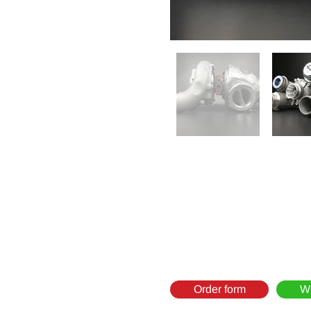
Order form
W