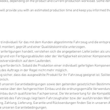
4 weeks, depending on the product and current production workload. Some ite
will provide you with an estimated production time and keep you informed th
individuell für das mit dem Kunden abgestimmte Fahrzeug und die entsprech
 montiert, geprüft und einer Qualitätskontrolle unterzogen.
nfertigungen handelt, verstehen sich die angegebenen Lieferzeiten als unv
fgrund von Fertigungsabläufen oder der Verfügbarkeit einzelner Komponente
elbstverständlich auf dem Laufenden.
ng erforderlich. Sobald die Produktion einer individuell gefertigten Kompone
des Auftrags in der Regel nicht mehr möglich.
ung sicher, dass das ausgewählte Produkt für Ihr Fahrzeug geeignet ist. Sollte
önlich.
unseren Garantiebedingungen sowie den geltenden gesetzlichen Bestimmun
weise über den fachgerechten Einbau und die ordnungsgemäße Verwendung
nbau durch qualifiziertes Fachpersonal. Die Verantwortung für die Kompatib
etrieb des Fahrzeugs liegt beim Fahrzeughalter bzw. der ausführenden Werk
ng, Zahlung, Lieferung, Garantie und Rücksendungen finden Sie in unseren
e unseren Garantiebedingungen.