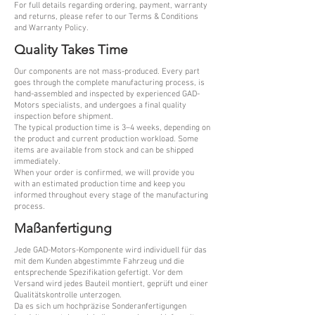
For full details regarding ordering, payment, warranty
and returns, please refer to our Terms & Conditions
and Warranty Policy.
Quality Takes Time
Our components are not mass-produced. Every part
goes through the complete manufacturing process, is
hand-assembled and inspected by experienced GAD-
Motors specialists, and undergoes a final quality
inspection before shipment.
The typical production time is 3–4 weeks, depending on
the product and current production workload. Some
items are available from stock and can be shipped
immediately.
When your order is confirmed, we will provide you
with an estimated production time and keep you
informed throughout every stage of the manufacturing
process.
Maßanfertigung
Jede GAD-Motors-Komponente wird individuell für das
mit dem Kunden abgestimmte Fahrzeug und die
entsprechende Spezifikation gefertigt. Vor dem
Versand wird jedes Bauteil montiert, geprüft und einer
Qualitätskontrolle unterzogen.
Da es sich um hochpräzise Sonderanfertigungen