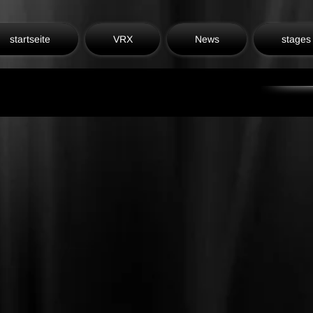
startseite
VRX
News
stages