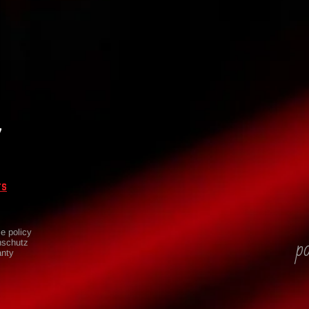
​
ts
e policy
p
nschutz
anty