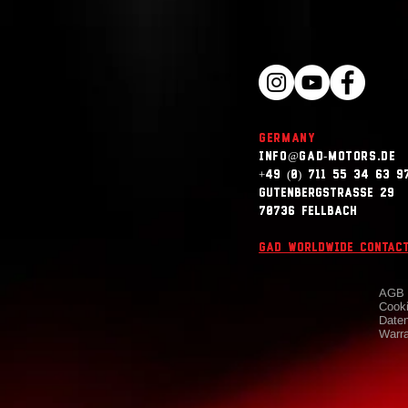
Germany
info@gad-motors.de
+49 (0) 711 55 34 63 97
Gutenbergstrasse 29
70736 Fellbach
gad worldwide contac
AGB
Cooki
Date
Warr