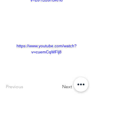
v=B9YDz6H5KH8
https://www.youtube.com/watch?
v=cuemCqWFlj8
Previous
Next
Germany